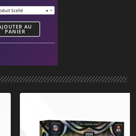
oduit Scellé
×
AJOUTER AU
PANIER