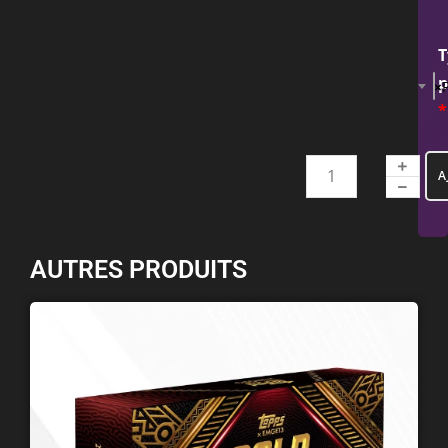
T
p
×
*
A
AUTRES PRODUITS