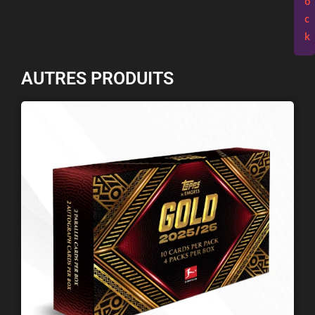
o
c
k
AUTRES PRODUITS