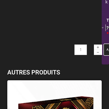
k
T
p
×
*
A
AUTRES PRODUITS