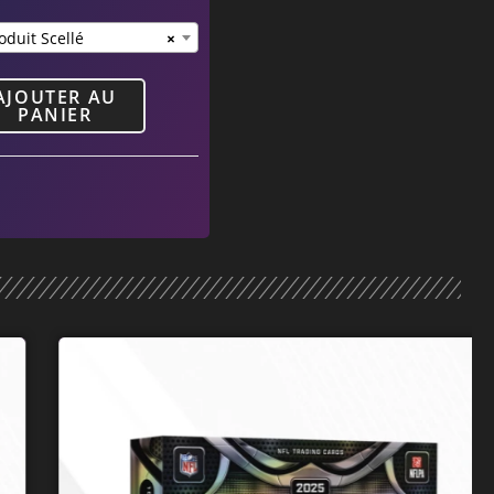
oduit Scellé
×
AJOUTER AU
PANIER