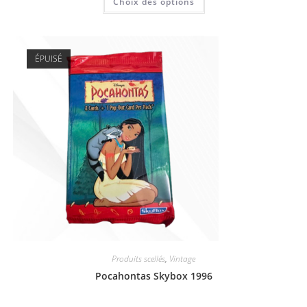
Choix des options
ÉPUISÉ
Produits scellés
,
Vintage
Pocahontas Skybox 1996